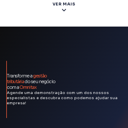
VER MAIS
LEGISWEB
Portal especializado em atualização constante
da legislação tributária e fiscal.
Transforme a
gestão
tributária
do seu negócio
ESCODA
com a
Omnitax
Agende uma demonstração com um dos nossos
Consultoria especializada integrando
especialistas e descubra como podemos ajudar sua
compliance fiscal avançado através de nossas
empresa!
APIs nativas.