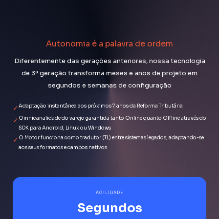
Autonomia é a palavra de ordem
Diferentemente das gerações anteriores, nossa tecnologia
de 3ª geração transforma meses e anos de projeto em
segundos e semanas de configuração
Adaptação instantânea aos próximos 7 anos da Reforma Tributária
✓
Omnicanalidade do varejo garantida tanto Online quanto Offline através do
✓
SDK para Android, Linux ou Windows
O Motor funciona como tradutor (TL) entre sistemas legados, adaptando-se
✓
aos seus formatos e campos nativos
AGILIDADE
Segundos