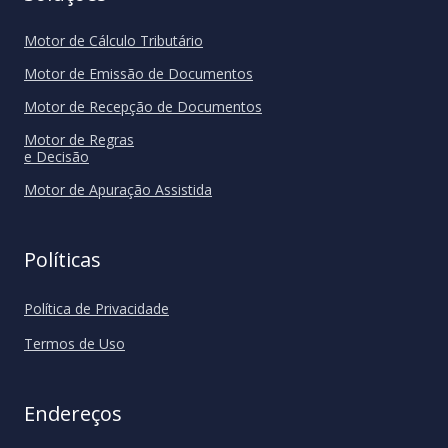
Motor de Cálculo Tributário
SERPRO / RFB / IBS
Motor de Emissão de Documentos
Conectividade nativa com órgãos federais e o
Comitê Gestor do IBS.
Motor de Recepção de Documentos
Motor de Regras
e Decisão
Motor de Apuração Assistida
Políticas
GRUPO TAKING
Integração especializada para soluções Oracle,
Política de Privacidade
EBS e Fusion.
Termos de Uso
Endereços