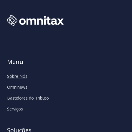
GRUPO SKILL
Referência SAP e SAP B1 com suporte integral
em todas as operações tributárias.
Menu
Sobre Nós
GRUPO VERDELLI
Omninews
Especialista em conteúdo para varejo e
Bastidores do Tributo
operação de acompanhamento legislativo.
Serviços
Soluções