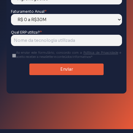
Faturamento Anual
*
NIU / STEFANINI
Qual ERP utiliza?
*
Escala o varejo digital nacional consumindo os
serviços de cálculo e emissão da Omnitax.
Ao enviar este formulário, concordo com a
Política de Privacidade
e
aceito receber a newsletter e conteúdos informativos*
YKP
Parceiro de integração e soluções diversas que
orbitam e especializam o ERP.