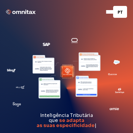
PT
Inteligência Tributária
que
se adapta
as suas especif
|