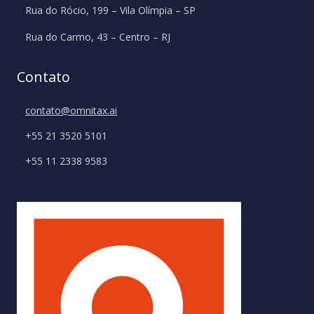
Rua do Rócio, 199 – Vila Olímpia – SP
BRX RETAIL
Rua do Carmo, 43 – Centro – RJ
Especialista em soluções retail da Oracle.
Contato
contato@omnitax.ai
+55 21 3520 5101
IMENDES
+55 11 2338 9583
Um Hub Fiscal conectado aos ERPs que entrega
dados e cálculos tributários via APIs.
AUTOMIZEI