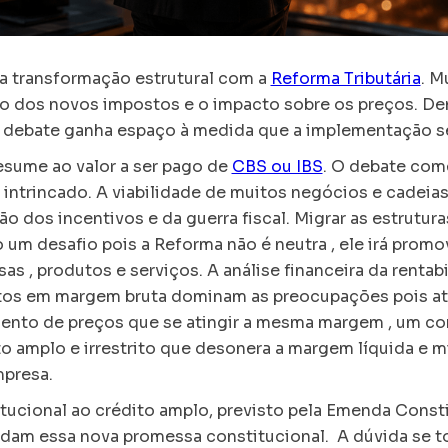
ma transformação estrutural com a
Reforma Tributária
. M
ão dos novos impostos e o impacto sobre os preços. De
o debate ganha espaço à medida que a implementação s
esume ao valor a ser pago de
CBS ou IBS
. O debate com
 intrincado. A viabilidade de muitos negócios e cadeia
o dos incentivos e da guerra fiscal. Migrar as estrutur
 um desafio pois a Reforma não é neutra , ele irá pro
sas , produtos e serviços. A análise financeira da renta
tos em margem bruta dominam as preocupações pois a
ento de preços que se atingir a mesma margem , um co
o amplo e irrestrito que desonera a margem líquida e m
mpresa.
tucional ao crédito amplo, previsto pela Emenda Consti
ndam essa nova promessa constitucional. A dúvida se t