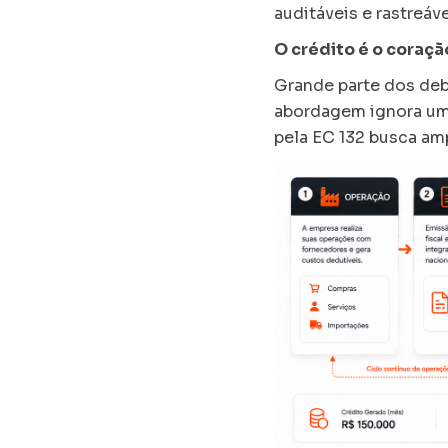
auditáveis e rastreáv
O crédito é o coraçã
Grande parte dos deba
abordagem ignora um 
pela EC 132 busca amp