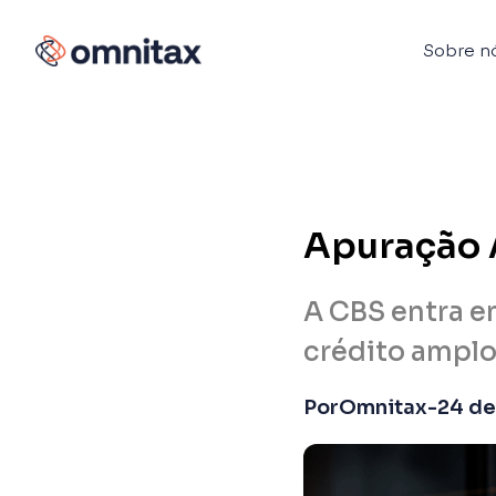
Sobre n
Apuração 
A CBS entra e
crédito amplo 
Por
Omnitax
-
24 de