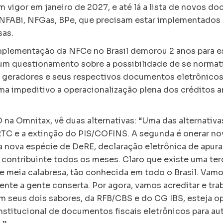
 vigor em janeiro de 2027, e até lá a lista de novos d
FABi, NFGas, BPe, que precisam estar implementados 
sas.
mplementação da NFCe no Brasil demorou 2 anos para est
 um questionamento sobre a possibilidade de se normat
 geradores e seus respectivos documentos eletrônico
a impeditivo a operacionalização plena dos créditos am
 na Omnitax, vê duas alternativas: “Uma das alternativa
RTC e a extinção do PIS/COFINS. A segunda é onerar n
 nova espécie de DeRE, declaração eletrônica de apu
 contribuinte todos os meses. Claro que existe uma ter
 e meia calabresa, tão conhecida em todo o Brasil. Va
frente a gente conserta. Por agora, vamos acreditar e tra
m seus dois sabores, da RFB/CBS e do CG IBS, esteja o
nstitucional de documentos fiscais eletrônicos para aut