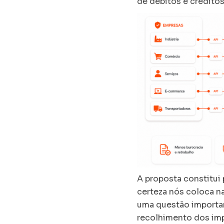
de débitos e créditos
A proposta constitui 
certeza nós coloca na
uma questão important
recolhimento dos imp