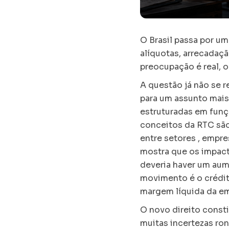
O Brasil passa por u
alíquotas, arrecadaç
preocupação é real, 
A questão já não se r
para um assunto mais
estruturadas em funçã
conceitos da RTC são
entre setores , empre
mostra que os impac
deveria haver um aum
movimento é o crédit
margem líquida da e
O novo direito consti
muitas incertezas ro