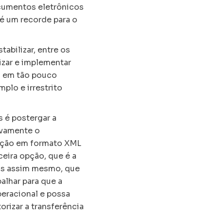
ocumentos eletrônicos
é um recorde para o
abilizar, entre os
izar e implementar
s em tão pouco
plo e irrestrito
s é postergar a
ovamente o
ração em formato XML
ceira opção, que é a
mos assim mesmo, que
balhar para que a
peracional e possa
orizar a transferência