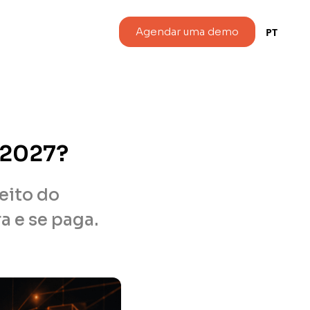
Agendar uma demo
PT
 2027?
eito do
a e se paga.